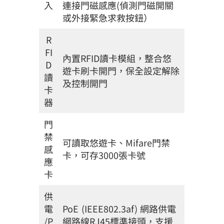
入
連接門磁感應(偵測門磁開關
或外接緊急求救按鈕）
R
FI
內置RFID讀卡模組，整合悠
D
遊卡刷卡開門，保全設定解除
讀
及控制開門
卡
器
門
禁
可讀取悠遊卡、Mifare門禁
感
卡，可存3000張卡號
應
卡
供
電
PoE (IEEE802.3af) 網路供電
/P
網路線RJ45標準接頭，支援