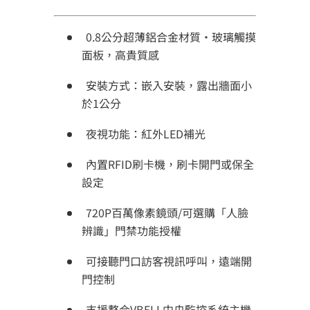
0.8公分超薄鋁合金材質・玻璃觸摸
面板，高貴質感
安裝方式：嵌入安裝，露出牆面小
於1公分
夜視功能：紅外LED補光
內置RFID刷卡機，刷卡開門或保全
設定
720P百萬像素鏡頭/可選購「人臉
辨識」門禁功能授權
可接聽門口訪客視訊呼叫，遠端開
門控制
支援整合VBELL中央監控系統主機