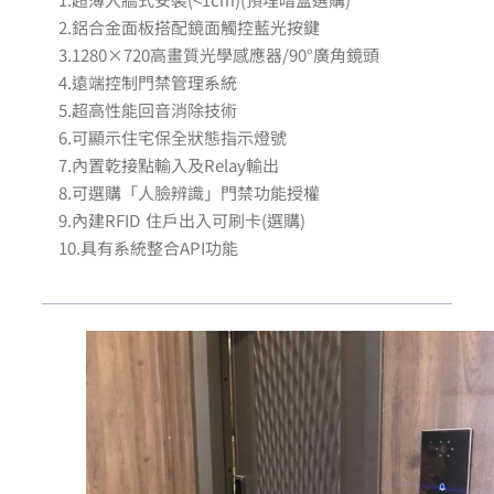
2.鋁合金面板搭配鏡面觸控藍光按鍵
3.1280×720高畫質光學感應器/90°廣角鏡頭
4.遠端控制門禁管理系統
5.超高性能回音消除技術
6.可顯示住宅保全狀態指示燈號
7.內置乾接點輸入及Relay輸出
8.可選購「人臉辨識」門禁功能授權
9.內建RFID 住戶出入可刷卡(選購)
10.具有系統整合API功能