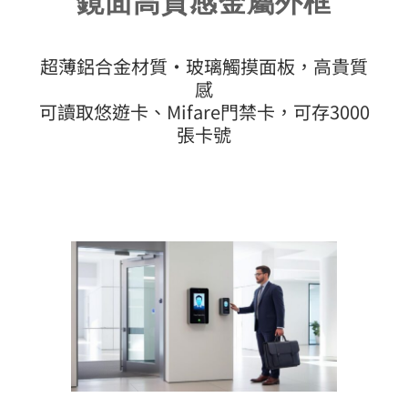
鏡面高質感金屬外框
超薄鋁合金材質・玻璃觸摸面板，高貴質
感
可讀取悠遊卡、Mifare門禁卡，可存3000
張卡號