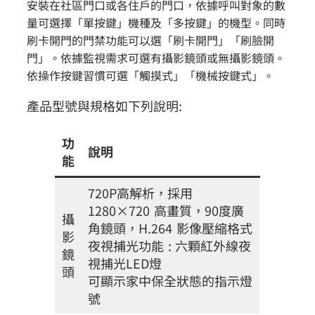
安裝在社區門口或各住戶的門口，依據呼叫對象的數
量可選擇「單按鍵」機種及「多按鍵」的機型。同時
刷卡開門的門禁功能可以選「刷卡開門」「刷臉開
門」。依據監視需求可選有攝影鏡頭或無攝影鏡頭。
依操作按鍵習慣可選「觸摸式」「機械按鍵式」。
產品型號與規格如下列說明:
功
說明
能
720P高解析，採用
1280×720 高畫質，90度廣
攝
角鏡頭，H.264 影像壓縮格式
影
夜視捕光功能 : 六顆紅外線夜
鏡
視捕光LED燈
頭
可顯示家中保全狀態的指示燈
號