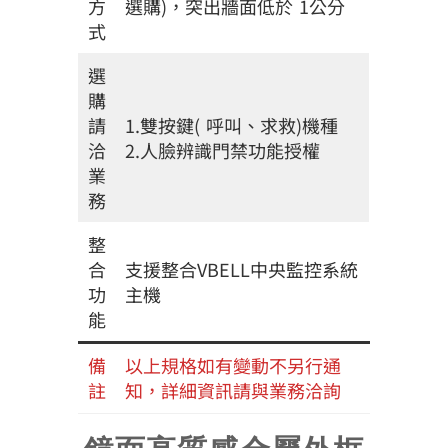
方
選購)，突出牆面低於 1公分
式
選
購
請
1.雙按鍵( 呼叫、求救)機種
洽
2.人臉辨識門禁功能授權
業
務
整
合
支援整合VBELL中央監控系統
功
主機
能
備
以上規格如有變動不另行通
註
知，詳細資訊請與業務洽詢