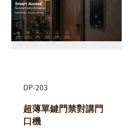
DP-203
超薄單鍵門禁對講門
口機