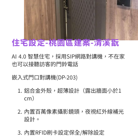
住宅設定-桃園區建案-清溪翫
AI 4.0 智慧住宅，採用SIP網路對講機，不在家
也可以接聽訪客的門鈴電話
嵌入式門口對講機(DP-203)
鋁合金外殼，超薄設計（露出牆面小於1
cm）
內置百萬像素攝影鏡頭，夜視紅外線補光
設計。
內置RFID刷卡設定保全/解除設定