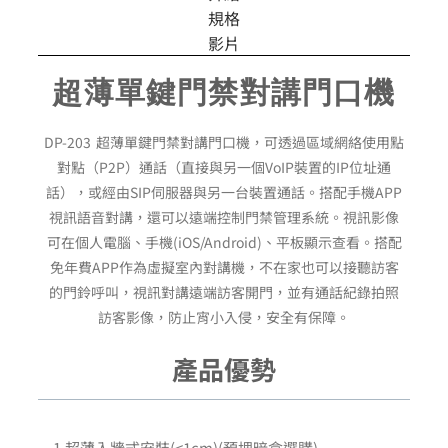
規格
影片
超薄單鍵門禁對講門口機
DP-203 超薄單鍵門禁對講門口機，可透過區域網絡使用點
對點（P2P）通話（直接與另一個VoIP裝置的IP位址通
話），或經由SIP伺服器與另一台裝置通話。搭配手機APP
視訊語音對講，還可以遠端控制門禁管理系統。視訊影像
可在個人電腦、手機(iOS/Android)、平板顯示查看。搭配
免年費APP作為虛擬室內對講機，不在家也可以接聽訪客
的門鈴呼叫，視訊對講遠端訪客開門，並有通話紀錄拍照
訪客影像，防止宵小入侵，安全有保障。
產品優勢
1.超薄入牆式安裝(<1cm)(預埋暗盒選購)