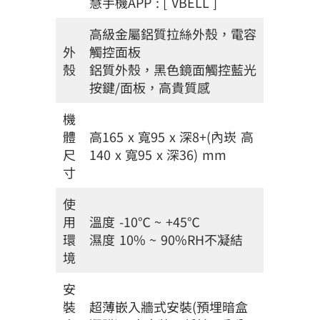
慧手機APP : [ VBELL ]
高級金屬鋁質拉絲外殼，電容
外
觸控面板
殼
鋁質外殼，黑色鏡面觸控藍光
按鍵/面板，高貴質感
機
體
高165 x 寬95 x 深8+(內崁 高
尺
140 x 寬95 x 深36) mm
寸
使
用
溫度 -10℃ ~ +45℃
環
濕度 10% ~ 90%RH不凝結
境
安
裝
超薄嵌入牆式安裝(預埋暗盒