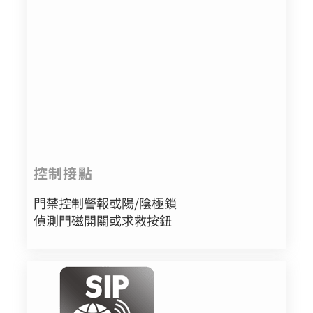
控制接點
門禁控制警報或陽/陰極鎖
偵測門磁開關或求救按鈕