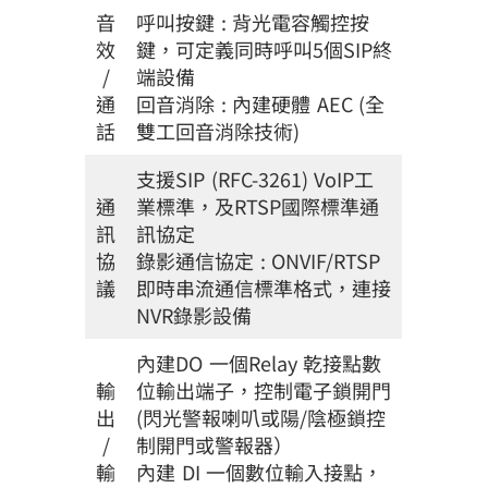
音
呼叫按鍵 : 背光電容觸控按
效
鍵，可定義同時呼叫5個SIP終
/
端設備
通
回音消除 : 內建硬體 AEC (全
話
雙工回音消除技術)
支援SIP (RFC-3261) VoIP工
通
業標準，及RTSP國際標準通
訊
訊協定
協
錄影通信協定 : ONVIF/RTSP
議
即時串流通信標準格式，連接
NVR錄影設備
內建DO 一個Relay 乾接點數
輸
位輸出端子，控制電子鎖開門
出
(閃光警報喇叭或陽/陰極鎖控
/
制開門或警報器）
輸
內建 DI 一個數位輸入接點，