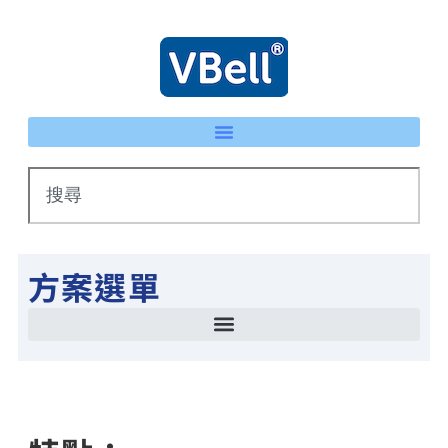
方案選單
智慧停車場管理方案 LPR車牌辨識 × eTag整合系統
IP 智慧護士鈴系統｜床頭卡升級不重新配線 | VBell
能源管理系統(EMS)-AI系統生產線耗能自動檢測
智慧停車場管理方案 LPR車牌辨識 × eTag整合系統