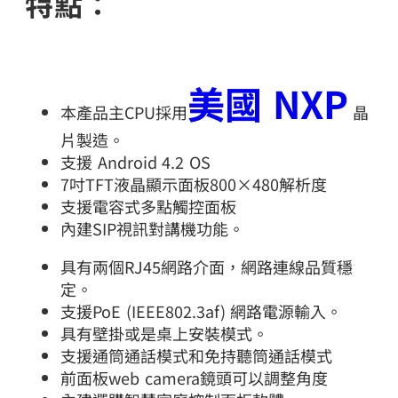
特點：
美國 NXP
本產品主CPU採用
晶
片製造。
支援 Android 4.2 OS
7吋TFT液晶顯示面板800×480解析度
支援電容式多點觸控面板
內建SIP視訊對講機功能。
具有兩個RJ45網路介面，網路連線品質穩
定。
支援PoE (IEEE802.3af) 網路電源輸入。
具有壁掛或是桌上安裝模式。
支援通筒通話模式和免持聽筒通話模式
前面板web camera鏡頭可以調整角度