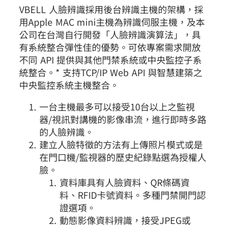
VBELL 人臉辨識採用後台辨識主機的架構，採
用Apple MAC mini主機為辨識伺服主機，及本
公司在台灣自行開發「人臉辨識演算法」，具
有系統整合彈性佳的優勢。可依專案需求開放
不同 API 提供與其他門禁系統或中央監控子系
統整合。* 支持TCP/IP Web API 與智慧建築之
中央監控系統主機整合。
一台主機最多可以接受10台以上之監視
器/視訊對講機的影像串流，進行即時多路
的人臉辨識。
建立人臉特徵的方法有上傳照片模式或是
在門口機/監視器的歷史紀錄點選為授權人
臉。
資料庫具有人臉資料、QR條碼資
料、RFID卡號資料。多種門禁開門認
證選項。
動態影像資料辨識，接受JPEG或