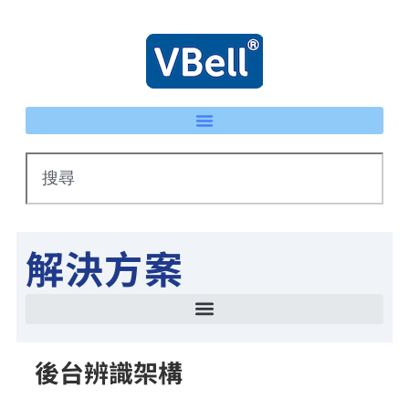
解決方案
智慧停車場管理方案 LPR車牌辨識 × eTag整合系統
IP 智慧護士鈴系統｜床頭卡升級不重新配線 | VBell
能源管理系統(EMS)-AI系統生產線耗能自動檢測
智慧停車場管理方案 LPR車牌辨識 × eTag整合系統
後台辨識架構