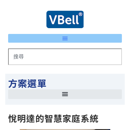
方案選單
智慧停車場管理方案 LPR車牌辨識 × eTag整合系統
IP 智慧護士鈴系統｜床頭卡升級不重新配線 | VBell
能源管理系統(EMS)-AI系統生產線耗能自動檢測
智慧停車場管理方案 LPR車牌辨識 × eTag整合系統
悅明達的智慧家庭系統