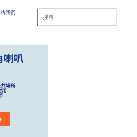
聯絡我們
角喇叭
 公共場所
耐用
節
錄