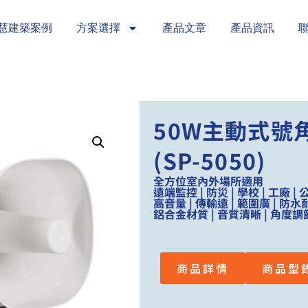
慧建築案例
方案選擇
產品文章
產品資訊
50W主動式號
(SP-5050)
全方位室內外場所適用
遠端監控 | 防災 | 學校 | 工廠 |
高音量 | 傳輸遠 | 範圍廣 | 防水
鋁合金材質 | 音質清晰 | 角度調
商品詳情
商品型