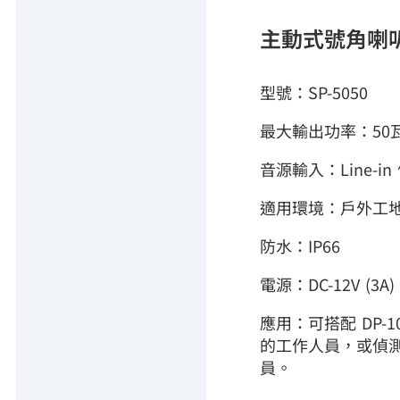
主動式號角喇
型號：SP-5050
最大輸出功率：50
音源輸入：Line-i
適用環境：戶外工
防水：IP66
電源：DC-12V (3A)
應用：可搭配 DP-
的工作人員，或偵
員。