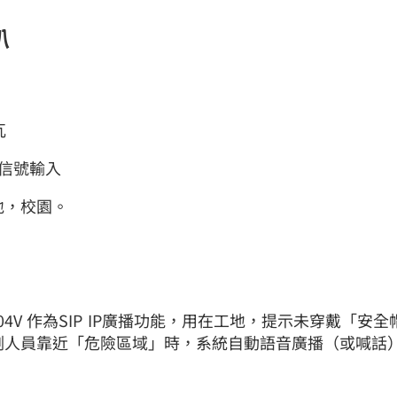
叭
瓦
n 信號輸入
地，校園。
104V 作為SIP IP廣播功能，用在工地，提示未穿戴「安
測人員靠近「危險區域」時，系統自動語音廣播（或喊話