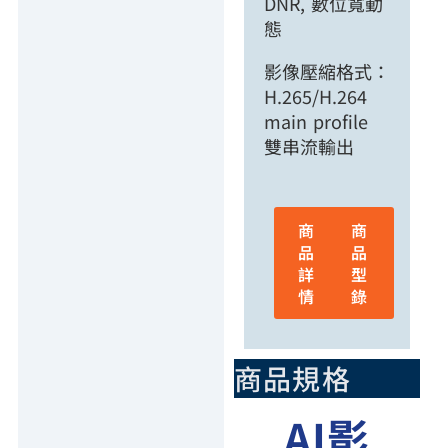
DNR, 數位寬動
態
影像壓縮格式：
H.265/H.264
main profile
雙串流輸出
商
商
品
品
詳
型
情
錄
商品規格
AI影