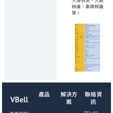
入侵偵測，人臉
辨識，車牌辨識
等。
產品
解決方
聯絡資
案
訊
TEL:02-