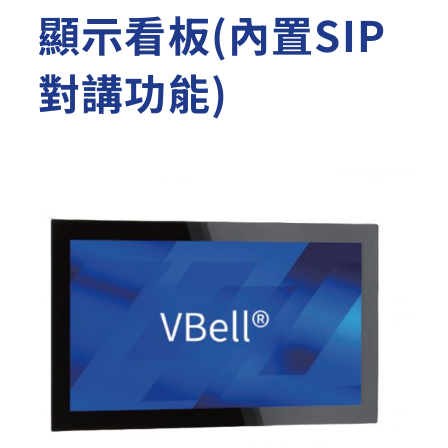
顯示看板(內置SIP
對講功能)