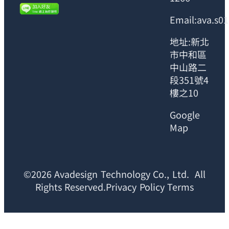
Email:ava.s0
地址:新北
市中和區
中山路二
段351號4
樓之10
Google
Map
©2026 Avadesign Technology Co., Ltd. All
Rights Reserved.Privacy Policy Terms