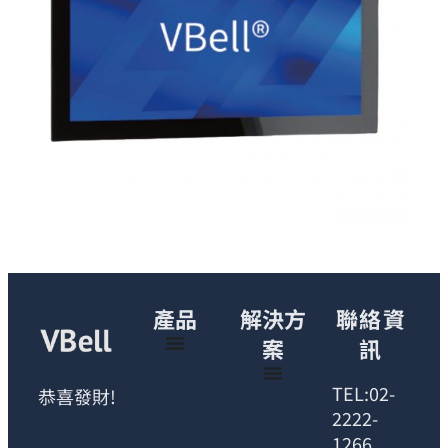
產品
解決方
聯絡資
案
訊
TEL:02-
恭喜發財!
2222-
1266