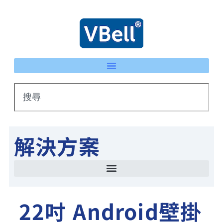
解決方案
智慧停車場管理方案 LPR車牌辨識 × eTag整合系統
IP 智慧護士鈴系統｜床頭卡升級不重新配線 | VBell
能源管理系統(EMS)-AI系統生產線耗能自動檢測
智慧停車場管理方案 LPR車牌辨識 × eTag整合系統
22吋 Android壁掛