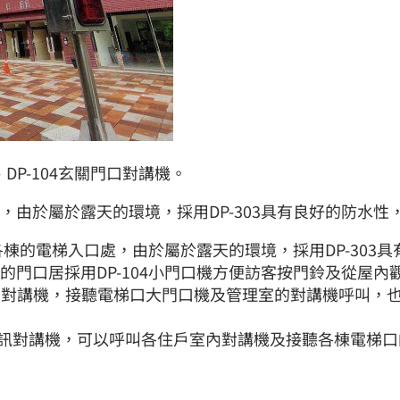
、DP-104玄關門口對講機。
處，由於屬於露天的環境，採用DP-303具有良好的防水
在各棟的電梯入口處，由於屬於露天的環境，採用DP-30
的門口居採用DP-104小門口機方便訪客按門鈴及從屋內
室內對講機，接聽電梯口大門口機及管理室的對講機呼叫，
型視訊對講機，可以呼叫各住戶室內對講機及接聽各棟電梯