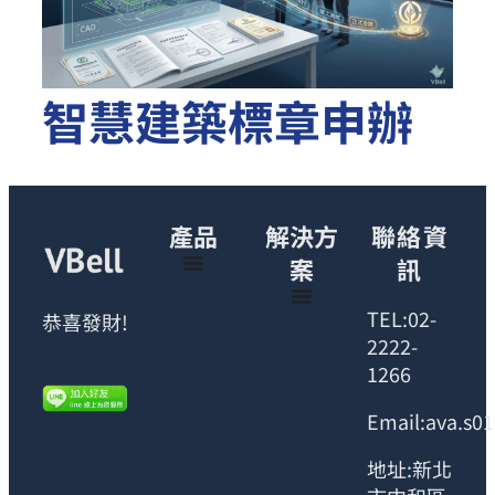
智慧建築標章申辦
產品
解決方
聯絡資
案
訊
TEL:02-
恭喜發財!
2222-
1266
Email:ava.s0
地址:新北