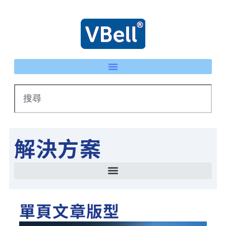
解決方案
智慧停車場管理方案 LPR車牌辨識 × eTag整合系統
IP 智慧護士鈴系統｜床頭卡升級不重新配線 | VBell
能源管理系統(EMS)-AI系統生產線耗能自動檢測
智慧停車場管理方案 LPR車牌辨識 × eTag整合系統
單頁文章版型