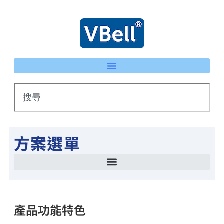
方案選單
智慧停車場管理方案 LPR車牌辨識 × eTag整合系統
IP 智慧護士鈴系統｜床頭卡升級不重新配線 | VBell
能源管理系統(EMS)-AI系統生產線耗能自動檢測
智慧停車場管理方案 LPR車牌辨識 × eTag整合系統
產品功能特色