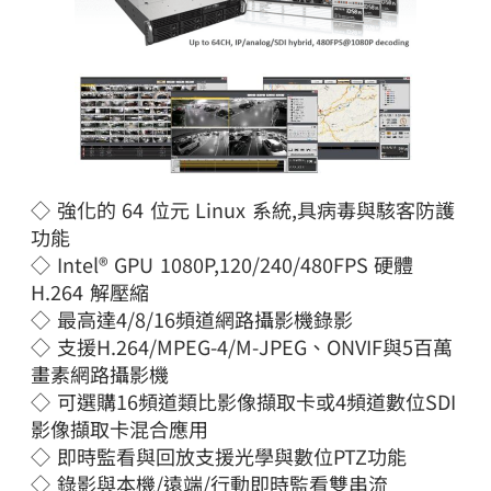
◇ 強化的 64 位元 Linux 系統,具病毒與駭客防護
功能
◇ Intel® GPU 1080P,120/240/480FPS 硬體
H.264 解壓縮
◇ 最高達4/8/16頻道網路攝影機錄影
◇ 支援H.264/MPEG-4/M-JPEG、ONVIF與5百萬
畫素網路攝影機
◇ 可選購16頻道類比影像擷取卡或4頻道數位SDI
影像擷取卡混合應用
◇ 即時監看與回放支援光學與數位PTZ功能
◇ 錄影與本機/遠端/行動即時監看雙串流