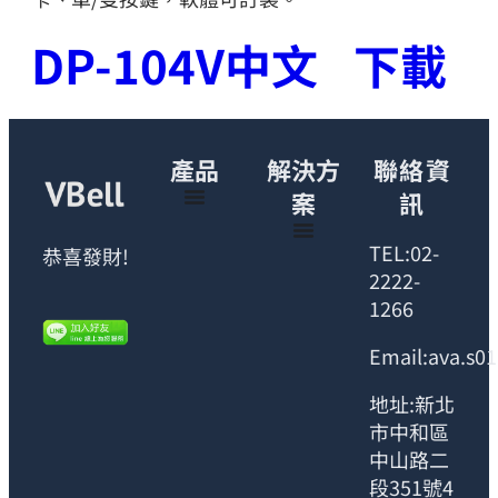
DP-104V中文
下載
產品
解決方
聯絡資
案
訊
TEL:02-
恭喜發財!
2222-
1266
Email:ava.s0
地址:新北
市中和區
中山路二
段351號4