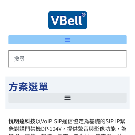
方案選單
智慧停車場管理方案 LPR車牌辨識 × eTag整合系統
IP 智慧護士鈴系統｜床頭卡升級不重新配線 | VBell
能源管理系統(EMS)-AI系統生產線耗能自動檢測
智慧停車場管理方案 LPR車牌辨識 × eTag整合系統
悅明達科技
以VoIP SIP通信協定為基礎的SIP IP緊
急對講門禁機DP-104V，提供聲音與影像功能，為