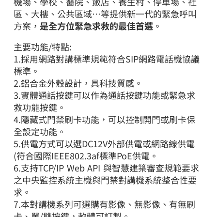
機場、學校、醫院、飯店、養生村、停車場、社
區、大樓、公共區域…等提供新一代的緊急呼叫
方案，
是全方位緊急求救的最佳首選
。
主要功能/特點:
1.採用網路對講標準規範符合SIP網路電話機協議
標準。
2.鋁合金外殼設計，具科技質感。
3.實體通話按鍵可以作為通話按鍵功能或緊急求
救功能按鍵。
4.隱藏式門禁刷卡功能，可以控制開門或刷卡保
全設定功能。
5.供電方式可以選DC12V外部供電或網路線供電
(符合國際IEEE802.3af標準PoE供電。
6.支持TCP/IP Web API 與智慧建築審查規範要求
之中央監控系統主機與門禁對講機系統整合性要
求。
7.本對講機系列可選購有影像、無影像、有無刷
卡、單/雙按鍵，軟體可訂製。