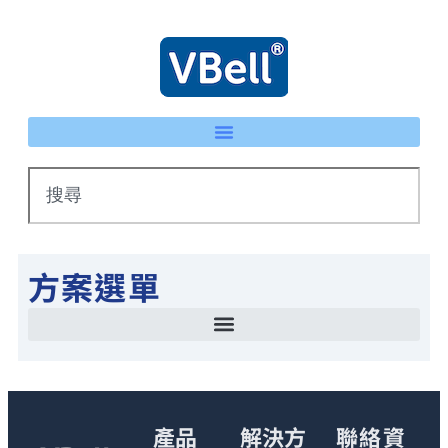
方案選單
智慧停車場管理方案 LPR車牌辨識 × eTag整合系統
IP 智慧護士鈴系統｜床頭卡升級不重新配線 | VBell
能源管理系統(EMS)-AI系統生產線耗能自動檢測
智慧停車場管理方案 LPR車牌辨識 × eTag整合系統
產品
解決方
聯絡資