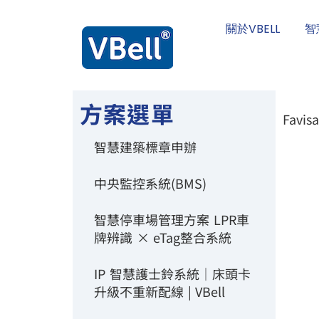
關於VBELL
智
方案選單
Favi
智慧建築標章申辦
中央監控系統(BMS)
智慧停車場管理方案 LPR車
牌辨識 × eTag整合系統
IP 智慧護士鈴系統｜床頭卡
升級不重新配線 | VBell