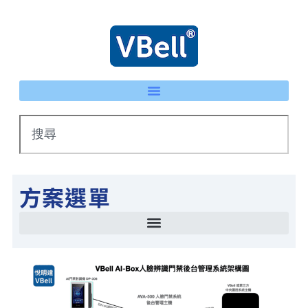
方案選單
智慧停車場管理方案 LPR車牌辨識 × eTag整合系統
IP 智慧護士鈴系統｜床頭卡升級不重新配線 | VBell
能源管理系統(EMS)-AI系統生產線耗能自動檢測
智慧停車場管理方案 LPR車牌辨識 × eTag整合系統