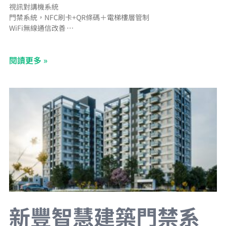
視訊對講機系統
門禁系統，NFC刷卡+QR條碼＋電梯樓層管制
WiFi無線通信改善
充電樁管理系統
電子信箱管理系統
閱讀更多 »
CCTV網路型錄影監視系統
BA中央監控系統
Panasonic二線控照明系統
停車場管理系統＋汽車車牌辨識＋機車車牌辨識＋車道LED字幕機
新豐智慧建築門禁系