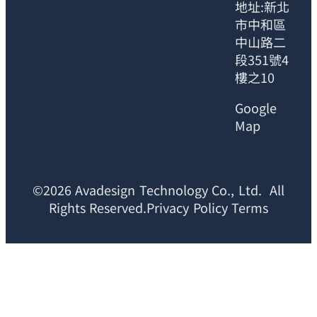
地址:新北
市中和區
中山路二
段351號4
樓之10
Google
Map
©2026 Avadesign Technology Co., Ltd. All
Rights Reserved.Privacy Policy Terms