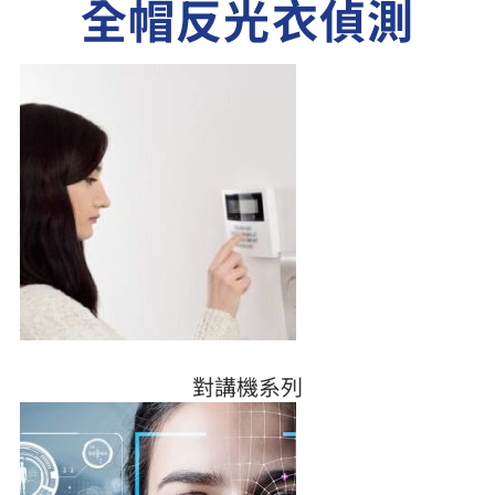
全帽反光衣偵測
對講機系列