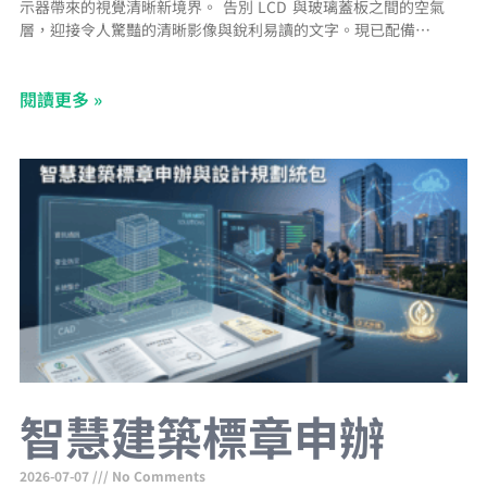
示器帶來的視覺清晰新境界。 告別 LCD 與玻璃蓋板之間的空氣
層，迎接令人驚豔的清晰影像與銳利易讀的文字。現已配備防指紋
塗層，提供無污漬的視野。 支援 NFC/RFID 與 Apple Wallet AVA-
1070 Lite 的 NFC/RFID 整合功能已相容於 Apple Wallet，讓您只
閱讀更多 »
需簡單輕觸裝置，即可進行快速且安全的使用者身分驗證。 PoE+
智慧建築標章申辦
2026-07-07
No Comments