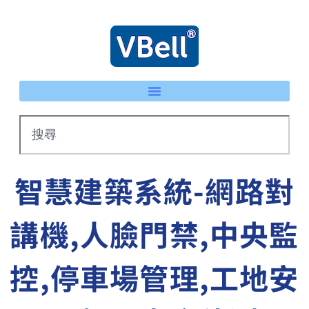
智慧建築系統-網路對
講機,人臉門禁,中央監
控,停車場管理,工地安