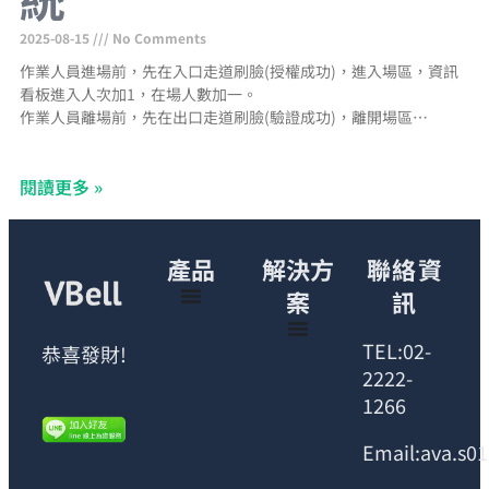
2025-08-15
No Comments
作業人員進場前，先在入口走道刷臉(授權成功)，進入場區，資訊
看板進入人次加1，在場人數加一。
作業人員離場前，先在出口走道刷臉(驗證成功)，離開場區，資訊
看板出口人次加一，在場人數減一。
資訊看板在場人數等於當日進場人次減出場人次
閱讀更多 »
產品
解決方
聯絡資
案
訊
TEL:02-
恭喜發財!
2222-
1266
Email:ava.s0