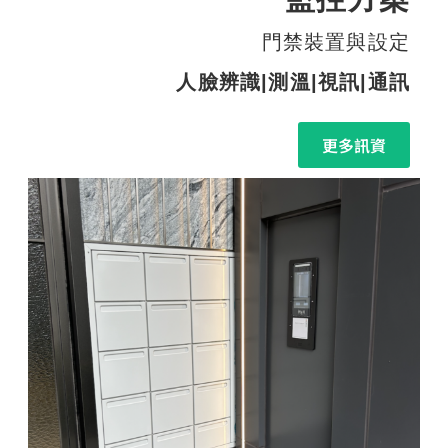
門禁裝置與設定
人臉辨識|測溫|視訊|通訊
更多訊資