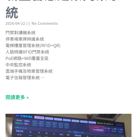
統
2026-04-22
No Comments
門禁對講機系統
停車場車牌辨識系統
電梯樓層管理系統(RFID+QR)
人臉辨識RFID門禁系統
PoE網路+Wifi覆蓋全區
中央監控系統
雲端手機及物業管理系統
電子信箱管理系統
郵件包裹通知手機APP
網路型CCTV工程
閱讀更多 »