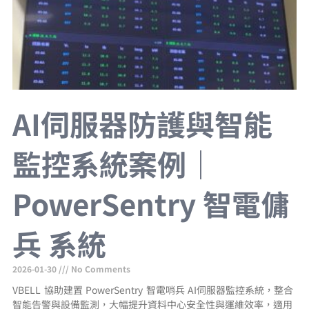
AI伺服器防護與智能
監控系統案例｜
PowerSentry 智電傭
兵 系統
2026-01-30
No Comments
VBELL 協助建置 PowerSentry 智電哨兵 AI伺服器監控系統，整合
智能告警與設備監測，大幅提升資料中心安全性與運維效率，適用