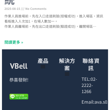
2025-08-15
No Comments
作業人員進場前，先在入口走道刷臉(授權成功)，進入場區，資訊
看板進入人次加1，在場人數加一。
作業人員離場前，先在出口走道刷臉(驗證成功)，離開場區，資訊
看板出口人次加一，在場人數減一。
資訊看板在場人數等於當日進場人次減出場人次
閱讀更多 »
產品
解決方
聯絡資
案
訊
TEL:02-
恭喜發財!
2222-
1266
Email:ava.s0