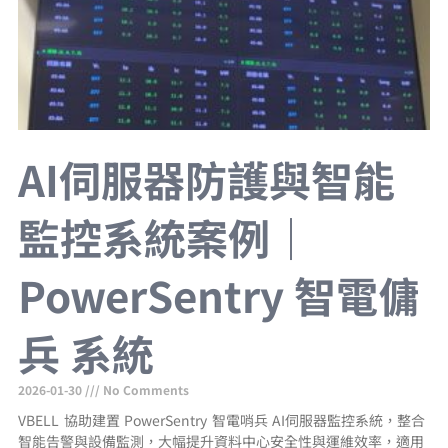
AI伺服器防護與智能
監控系統案例｜
PowerSentry 智電傭
兵 系統
2026-01-30
No Comments
VBELL 協助建置 PowerSentry 智電哨兵 AI伺服器監控系統，整合
智能告警與設備監測，大幅提升資料中心安全性與運維效率，適用