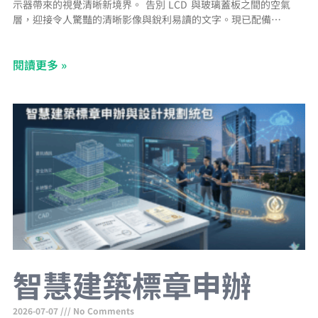
示器帶來的視覺清晰新境界。 告別 LCD 與玻璃蓋板之間的空氣
層，迎接令人驚豔的清晰影像與銳利易讀的文字。現已配備防指紋
塗層，提供無污漬的視野。 支援 NFC/RFID 與 Apple Wallet AVA-
1070 Lite 的 NFC/RFID 整合功能已相容於 Apple Wallet，讓您只
閱讀更多 »
需簡單輕觸裝置，即可進行快速且安全的使用者身分驗證。 PoE+
智慧建築標章申辦
2026-07-07
No Comments