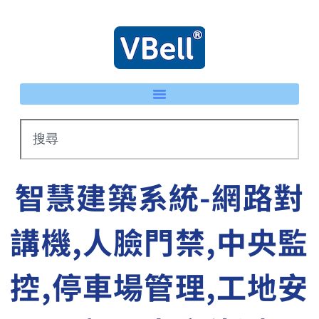
智慧建築系統-網路對
講機,人臉門禁,中央監
控,停車場管理,工地安