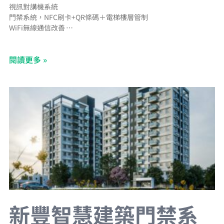
視訊對講機系統
門禁系統，NFC刷卡+QR條碼＋電梯樓層管制
WiFi無線通信改善
充電樁管理系統
電子信箱管理系統
閱讀更多 »
CCTV網路型錄影監視系統
BA中央監控系統
Panasonic二線控照明系統
停車場管理系統＋汽車車牌辨識＋機車車牌辨識＋車道LED字幕機
新豐智慧建築門禁系