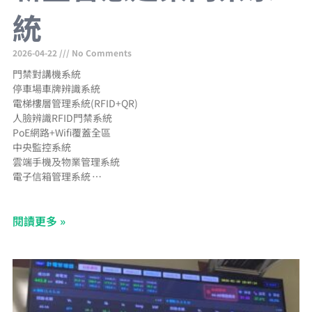
統
2026-04-22
No Comments
門禁對講機系統
停車場車牌辨識系統
電梯樓層管理系統(RFID+QR)
人臉辨識RFID門禁系統
PoE網路+Wifi覆蓋全區
中央監控系統
雲端手機及物業管理系統
電子信箱管理系統
郵件包裹通知手機APP
網路型CCTV工程
閱讀更多 »