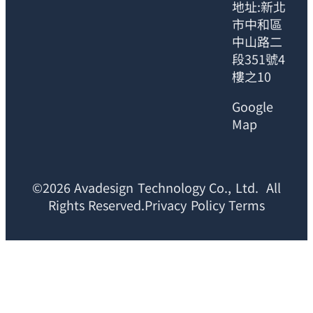
地址:新北
市中和區
中山路二
段351號4
樓之10
Google
Map
©2026 Avadesign Technology Co., Ltd. All
Rights Reserved.Privacy Policy Terms