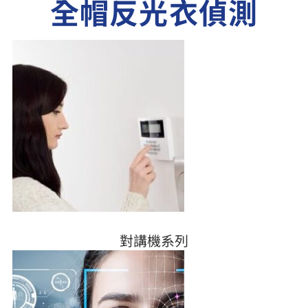
全帽反光衣偵測
對講機系列