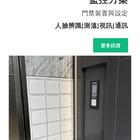
門禁裝置與設定
人臉辨識|測溫|視訊|通訊
更多訊資