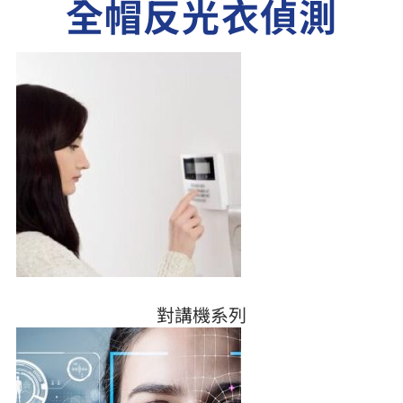
全帽反光衣偵測
對講機系列