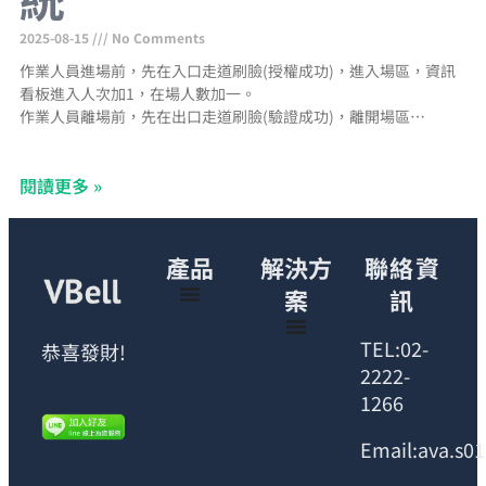
2025-08-15
No Comments
作業人員進場前，先在入口走道刷臉(授權成功)，進入場區，資訊
看板進入人次加1，在場人數加一。
作業人員離場前，先在出口走道刷臉(驗證成功)，離開場區，資訊
看板出口人次加一，在場人數減一。
資訊看板在場人數等於當日進場人次減出場人次
閱讀更多 »
產品
解決方
聯絡資
案
訊
TEL:02-
恭喜發財!
2222-
1266
Email:ava.s0