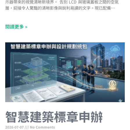
示器帶來的視覺清晰新境界。 告別 LCD 與玻璃蓋板之間的空氣
層，迎接令人驚豔的清晰影像與銳利易讀的文字。現已配備防指紋
塗層，提供無污漬的視野。 支援 NFC/RFID 與 Apple Wallet AVA-
1070 Lite 的 NFC/RFID 整合功能已相容於 Apple Wallet，讓您只
閱讀更多 »
需簡單輕觸裝置，即可進行快速且安全的使用者身分驗證。 PoE+
智慧建築標章申辦
2026-07-07
No Comments