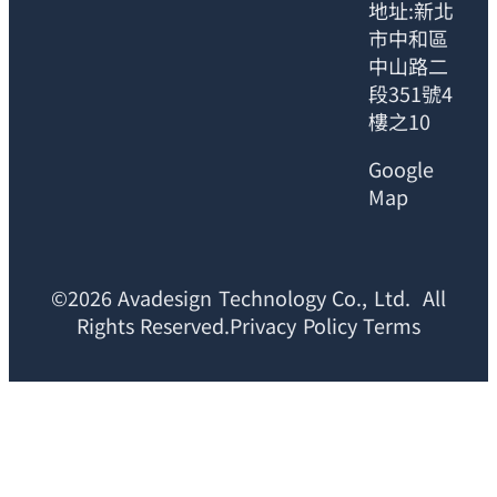
地址:新北
市中和區
中山路二
段351號4
樓之10
Google
Map
©2026 Avadesign Technology Co., Ltd. All
Rights Reserved.Privacy Policy Terms