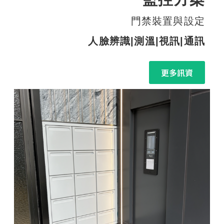
門禁裝置與設定
人臉辨識|測溫|視訊|通訊
更多訊資