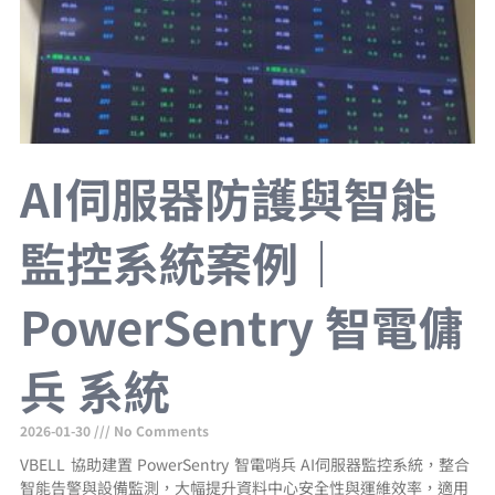
AI伺服器防護與智能
監控系統案例｜
PowerSentry 智電傭
兵 系統
2026-01-30
No Comments
VBELL 協助建置 PowerSentry 智電哨兵 AI伺服器監控系統，整合
智能告警與設備監測，大幅提升資料中心安全性與運維效率，適用