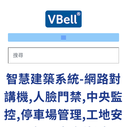
智慧建築系統-網路對
講機,人臉門禁,中央監
控,停車場管理,工地安