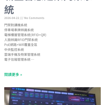
統
2026-04-22
No Comments
門禁對講機系統
停車場車牌辨識系統
電梯樓層管理系統(RFID+QR)
人臉辨識RFID門禁系統
PoE網路+Wifi覆蓋全區
中央監控系統
雲端手機及物業管理系統
電子信箱管理系統
郵件包裹通知手機APP
網路型CCTV工程
閱讀更多 »