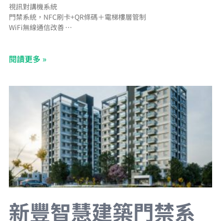
視訊對講機系統
門禁系統，NFC刷卡+QR條碼＋電梯樓層管制
WiFi無線通信改善
充電樁管理系統
電子信箱管理系統
閱讀更多 »
CCTV網路型錄影監視系統
BA中央監控系統
Panasonic二線控照明系統
停車場管理系統＋汽車車牌辨識＋機車車牌辨識＋車道LED字幕機
新豐智慧建築門禁系