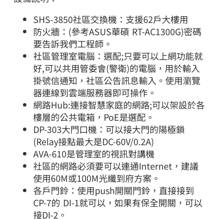
SHS-3850社區交換機：支援62戶大樓用
防火牆：(參考ASUS華碩 RT-AC1300G)密碼
要告訴我們工程師。
社區管理室電腦：選配;只要可以上網功能就
好,可以共用管委會(警衛)的電腦，用於輸入
掛號信通知，社區公告訊息輸入。使用瀏覽
器連線到雲端服務器即可操作。
網路Hub:連接智慧家庭的網路;可以架設於各
樓層的公共電箱，PoE是選配。
DP-303大門口機：可以接大門的陽極鎖
(Relay接點最大是DC-60V/0.2A)
AVA-610是管理室的視訊對講機
社區的網路必須要可以連通Internet，建議
使用60M或100M光纖到府方案。
各戶門鈴：使用push開關門鈴，直接接到
CP-7的 DI-1就可以，如果有保全開關，可以
接DI-2。