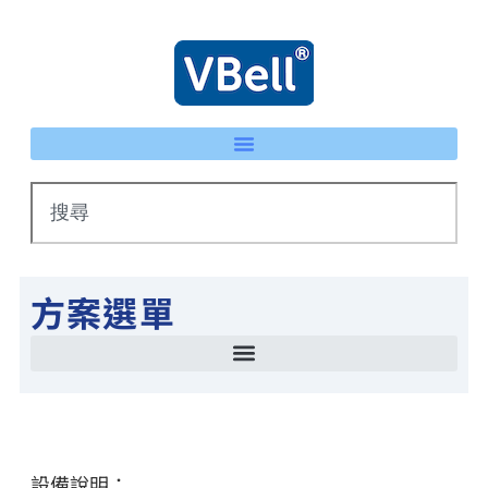
方案選單
智慧停車場管理方案 LPR車牌辨識 × eTag整合系統
IP 智慧護士鈴系統｜床頭卡升級不重新配線 | VBell
能源管理系統(EMS)-AI系統生產線耗能自動檢測
智慧停車場管理方案 LPR車牌辨識 × eTag整合系統
設備說明：