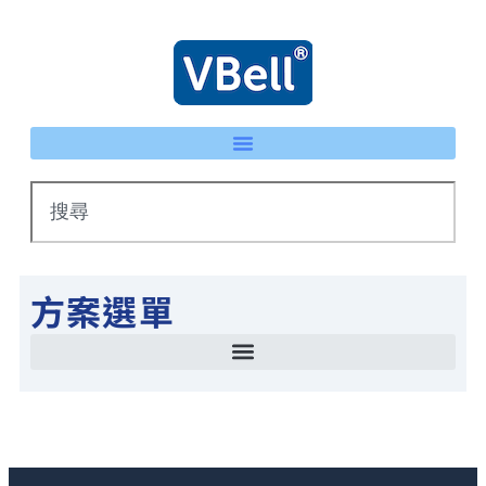
方案選單
智慧停車場管理方案 LPR車牌辨識 × eTag整合系統
IP 智慧護士鈴系統｜床頭卡升級不重新配線 | VBell
能源管理系統(EMS)-AI系統生產線耗能自動檢測
智慧停車場管理方案 LPR車牌辨識 × eTag整合系統