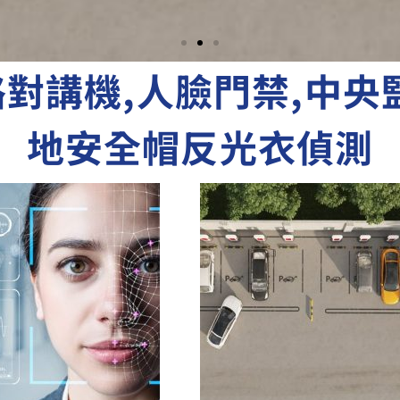
對講機,人臉門禁,中央
地安全帽反光衣偵測