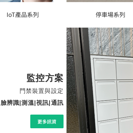
IoT產品系列
停車場系列
監控方案
門禁裝置與設定
臉辨識|測溫|視訊|通訊
更多訊資