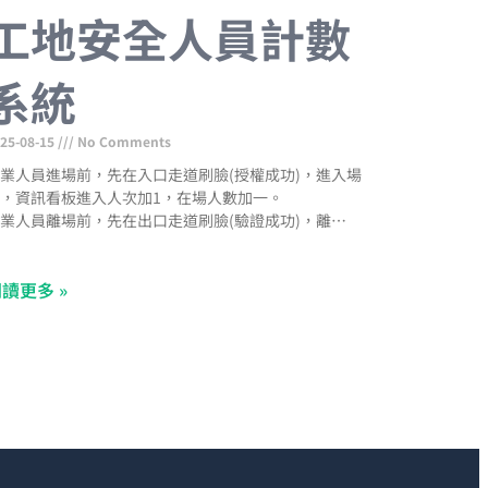
工地安全人員計數
系統
25-08-15
No Comments
業人員進場前，先在入口走道刷臉(授權成功)，進入場
，資訊看板進入人次加1，在場人數加一。
業人員離場前，先在出口走道刷臉(驗證成功)，離開場
，資訊看板出口人次加一，在場人數減一。
訊看板在場人數等於當日進場人次減出場人次
讀更多 »