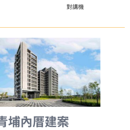
對講機
青埔內厝建案