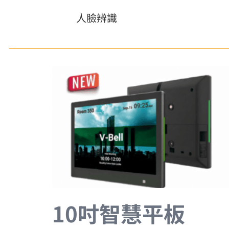
人臉辨識
10吋智慧平板