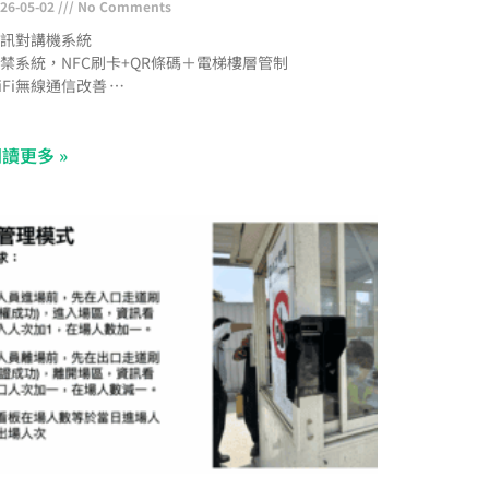
26-05-02
No Comments
訊對講機系統
禁系統，NFC刷卡+QR條碼＋電梯樓層管制
iFi無線通信改善
電樁管理系統
子信箱管理系統
讀更多 »
CTV網路型錄影監視系統
A中央監控系統
anasonic二線控照明系統
車場管理系統＋汽車車牌辨識＋機車車牌辨識＋車道
ED字幕機