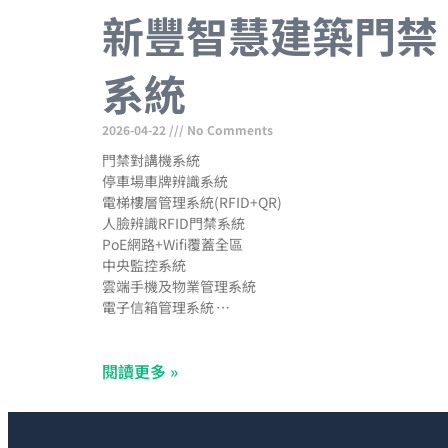
新豐智慧建築門禁
系統
2026-04-22
No Comments
門禁對講機系統
停車場車牌辨識系統
電梯樓層管理系統(RFID+QR)
人臉辨識RFID門禁系統
PoE網路+Wifi覆蓋全區
中央監控系統
雲端手機及物業管理系統
電子信箱管理系統
郵件包裹通知手機APP
網路型CCTV工程
閱讀更多 »