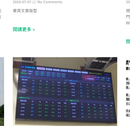
2026-07-07
No Comments
20
)
單頁文章版型
視
璃
門
讀
W
閱讀更多 »
援
充
ID
電
閱
C
B
P
停
L