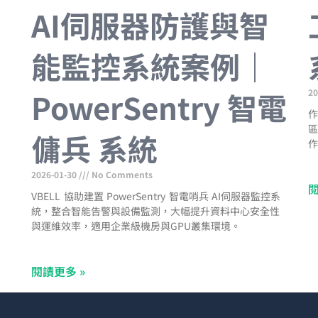
AI伺服器防護與智
能監控系統案例｜
PowerSentry 智電
20
作
區
傭兵 系統
作
區
資
2026-01-30
No Comments
閱
VBELL 協助建置 PowerSentry 智電哨兵 AI伺服器監控系
統，整合智能告警與設備監測，大幅提升資料中心安全性
與運維效率，適用企業級機房與GPU叢集環境。
閱讀更多 »