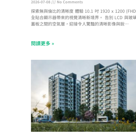
2026-07-08
No Comments
探索無與倫比的清晰度 體驗 10.1 吋 1920 x 1200 (FHD
全貼合顯示器帶來的視覺清晰新境界。 告別 LCD 與玻
蓋板之間的空氣層，迎接令人驚豔的清晰影像與銳利易
的文字。現已配備防指紋塗層，提供無污漬的視野。 支
NFC/RFID 與 Apple Wallet AVA-1070 Lite 的 NFC/RF
閱讀更多 »
整合功能已相容於 Apple Wallet，讓您只需簡單輕觸裝
置，即可進行快速且安全的使用者身分驗證。 PoE+