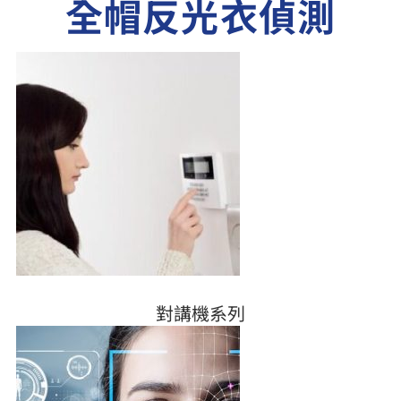
全帽反光衣偵測
對講機系列