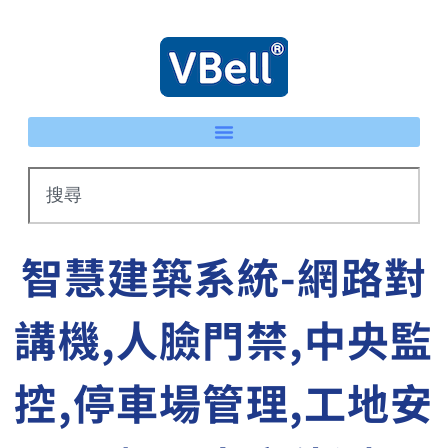
智慧建築系統-網路對
講機,人臉門禁,中央監
控,停車場管理,工地安