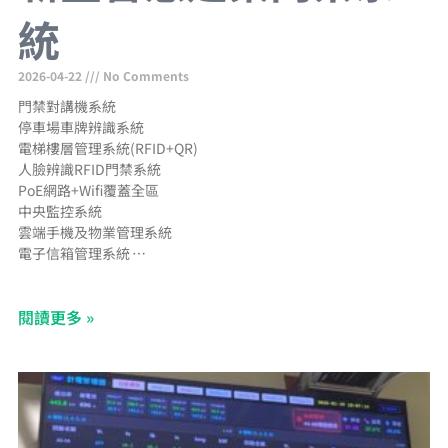
統
2026-04-22
No Comments
門禁對講機系統
停車場車牌辨識系統
電梯樓層管理系統(RFID+QR)
人臉辨識RFID門禁系統
PoE網路+Wifi覆蓋全區
中央監控系統
雲端手機及物業管理系統
電子信箱管理系統
郵件包裹通知手機APP
網路型CCTV工程
閱讀更多 »