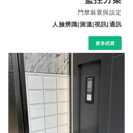
門禁裝置與設定
人臉辨識|測溫|視訊|通訊
更多訊資