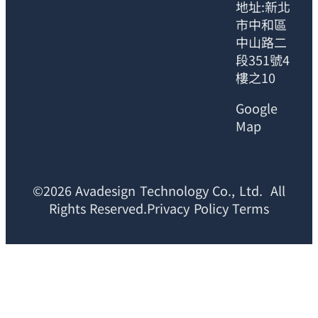
地址:新北
市中和區
中山路二
段351號4
樓之10
Google
Map
©2026 Avadesign Technology Co., Ltd. All
Rights Reserved.Privacy Policy Terms