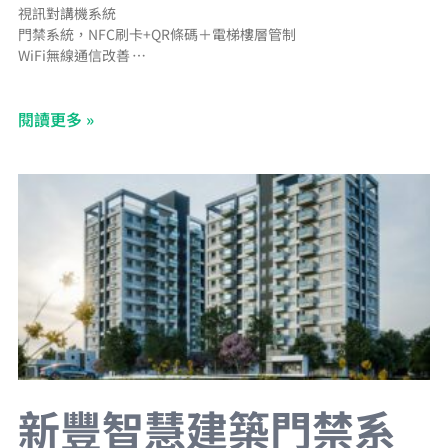
視訊對講機系統
門禁系統，NFC刷卡+QR條碼＋電梯樓層管制
WiFi無線通信改善
充電樁管理系統
電子信箱管理系統
閱讀更多 »
CCTV網路型錄影監視系統
BA中央監控系統
Panasonic二線控照明系統
停車場管理系統＋汽車車牌辨識＋機車車牌辨識＋車道LED字幕機
新豐智慧建築門禁系