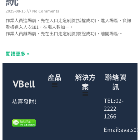
2025-08-15
No Comments
作業人員進場前，先在入口走道刷臉(授權成功)，進入場區，資訊
看板進入人次加1，在場人數加一。
作業人員離場前，先在出口走道刷臉(驗證成功)，離開場區，資訊
看板出口人次加一，在場人數減一。
資訊看板在場人數等於當日進場人次減出場人次
閱讀更多 »
產品
解決方
聯絡資
案
訊
TEL:02-
恭喜發財!
2222-
1266
Email:ava.s0