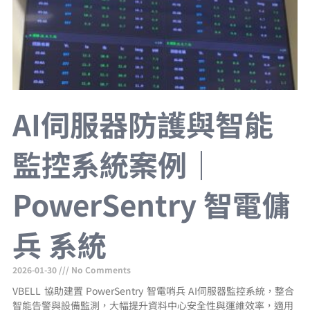
AI伺服器防護與智能
監控系統案例｜
PowerSentry 智電傭
兵 系統
2026-01-30
No Comments
VBELL 協助建置 PowerSentry 智電哨兵 AI伺服器監控系統，整合
智能告警與設備監測，大幅提升資料中心安全性與運維效率，適用