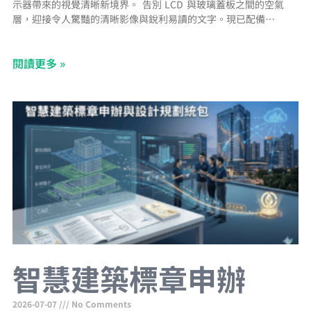
示器帶來的視覺清晰新境界。 告別 LCD 與玻璃蓋板之間的空氣
層，迎接令人驚豔的清晰影像與銳利易讀的文字。現已配備防指紋
塗層，提供無污漬的視野。 支援 NFC/RFID 與 Apple Wallet AVA-
1070 Lite 的 NFC/RFID 整合功能已相容於 Apple Wallet，讓您只
閱讀更多 »
需簡單輕觸裝置，即可進行快速且安全的使用者身分驗證。 PoE+
智慧建築標章申辦
2026-07-07
No Comments