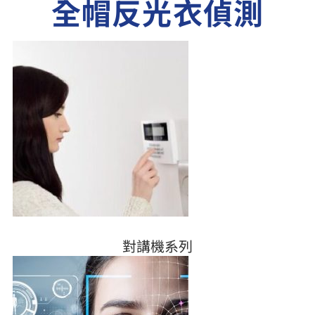
全帽反光衣偵測
對講機系列