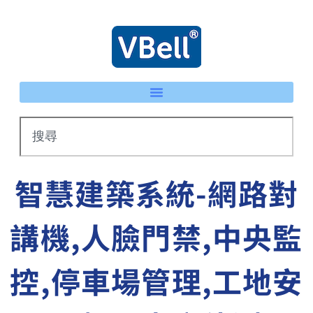
智慧建築系統-網路對
講機,人臉門禁,中央監
控,停車場管理,工地安