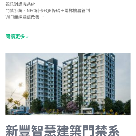
視訊對講機系統
門禁系統，NFC刷卡+QR條碼＋電梯樓層管制
WiFi無線通信改善
充電樁管理系統
電子信箱管理系統
閱讀更多 »
CCTV網路型錄影監視系統
BA中央監控系統
Panasonic二線控照明系統
停車場管理系統＋汽車車牌辨識＋機車車牌辨識＋車道LED字幕機
新豐智慧建築門禁系