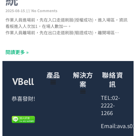
2025-08-15
No Comments
作業人員進場前，先在入口走道刷臉(授權成功)，進入場區，資訊
看板進入人次加1，在場人數加一。
作業人員離場前，先在出口走道刷臉(驗證成功)，離開場區，資訊
看板出口人次加一，在場人數減一。
資訊看板在場人數等於當日進場人次減出場人次
閱讀更多 »
產品
解決方
聯絡資
案
訊
TEL:02-
恭喜發財!
2222-
1266
Email:ava.s0