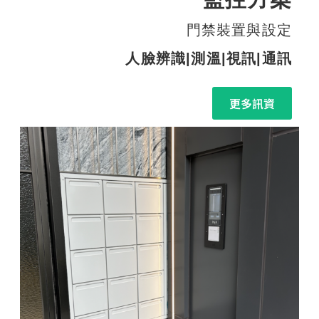
門禁裝置與設定
人臉辨識|測溫|視訊|通訊
更多訊資