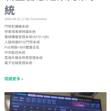
統
2026-04-22
No Comments
門禁對講機系統
停車場車牌辨識系統
電梯樓層管理系統(RFID+QR)
人臉辨識RFID門禁系統
PoE網路+Wifi覆蓋全區
中央監控系統
雲端手機及物業管理系統
電子信箱管理系統
郵件包裹通知手機APP
網路型CCTV工程
閱讀更多 »