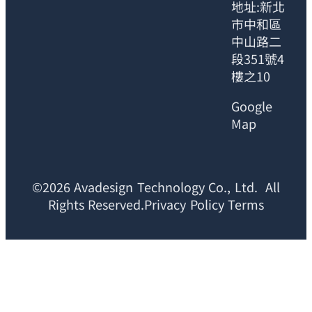
地址:新北
市中和區
中山路二
段351號4
樓之10
Google
Map
©2026 Avadesign Technology Co., Ltd. All
Rights Reserved.Privacy Policy Terms