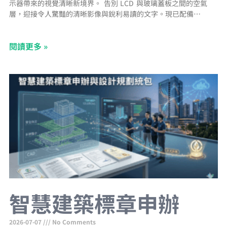
示器帶來的視覺清晰新境界。 告別 LCD 與玻璃蓋板之間的空氣
層，迎接令人驚豔的清晰影像與銳利易讀的文字。現已配備防指紋
塗層，提供無污漬的視野。 支援 NFC/RFID 與 Apple Wallet AVA-
1070 Lite 的 NFC/RFID 整合功能已相容於 Apple Wallet，讓您只
閱讀更多 »
需簡單輕觸裝置，即可進行快速且安全的使用者身分驗證。 PoE+
智慧建築標章申辦
2026-07-07
No Comments