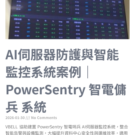
AI伺服器防護與智能
監控系統案例｜
PowerSentry 智電傭
兵 系統
2026-01-30
No Comments
VBELL 協助建置 PowerSentry 智電哨兵 AI伺服器監控系統，整合
智能告警與設備監測，大幅提升資料中心安全性與運維效率，適用